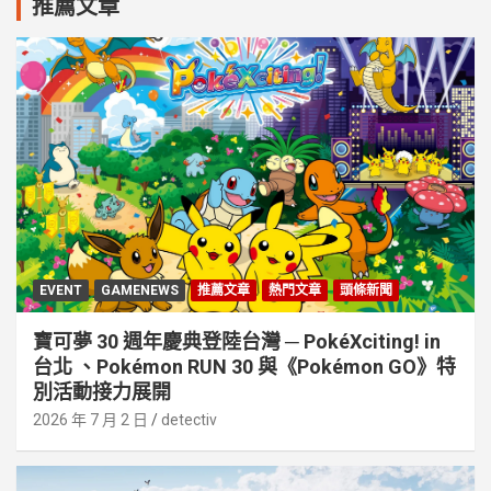
推薦文章
EVENT
GAMENEWS
推薦文章
熱門文章
頭條新聞
寶可夢 30 週年慶典登陸台灣 ─ PokéXciting! in
台北 、Pokémon RUN 30 與《Pokémon GO》特
別活動接⼒展開
2026 年 7 月 2 日
detectiv