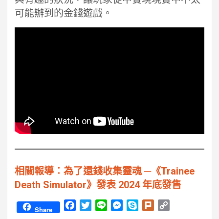
可能辦到的金錢遊戲。
相關報導︰為了還錢收集靈魂 ─《Trainee
Death Simulator》發表 2024 年底發售
F
T
L
M
S
P
C
Share
a
w
i
e
k
l
o