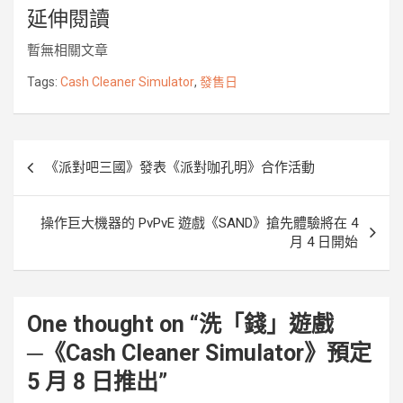
延伸閱讀
c
i
n
s
y
u
p
e
t
e
s
p
r
y
暫無相關文章
b
t
e
e
k
L
o
e
n
i
Tags:
Cash Cleaner Simulator
,
發售日
o
r
g
n
k
e
k
r
文
《派對吧三國》發表《派對咖孔明》合作活動
章
導
操作巨大機器的 PvPvE 遊戲《SAND》搶先體驗將在 4
覽
月 4 日開始
One thought on “
洗「錢」遊戲
─《Cash Cleaner Simulator》預定
5 月 8 日推出
”