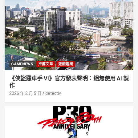
GAMENEWS
推薦文章
遊戲趣聞
《俠盜獵車手 VI》官方發表聲明︰絕無使用 AI 製
作
2026 年 2 月 5 日
detectiv