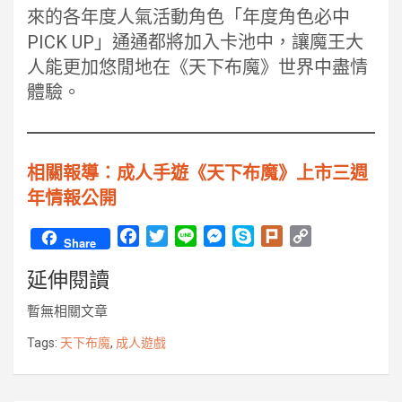
來的各年度人氣活動角色「年度角色必中
PICK UP」通通都將加入卡池中，讓魔王大
人能更加悠閒地在《天下布魔》世界中盡情
體驗。
相關報導︰成人手遊《天下布魔》上市三週
年情報公開
F
T
L
M
S
P
C
Share
a
w
i
e
k
l
o
延伸閱讀
c
i
n
s
y
u
p
e
t
e
s
p
r
y
暫無相關文章
b
t
e
e
k
L
o
e
n
i
Tags:
天下布魔
,
成人遊戲
o
r
g
n
k
e
k