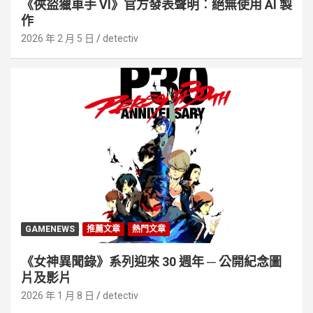
《俠盜獵車手 VI》官方發表聲明︰絕無使用 AI 製
作
2026 年 2 月 5 日
detectiv
GAMENEWS
推薦文章
熱門文章
《女神異聞錄》系列迎來 30 週年 ─ 公開紀念圖
片及影片
2026 年 1 月 8 日
detectiv