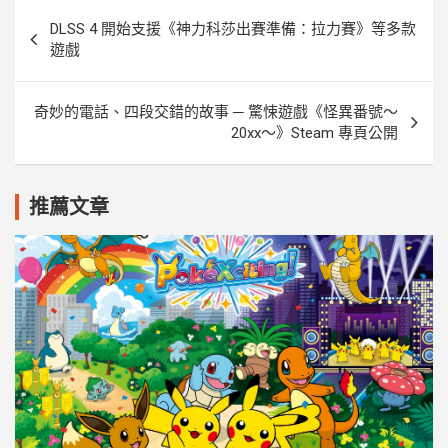
r
文
DLSS 4 開始支援《神力科莎出賽準備：拉力賽》等多款
章
遊戲
導
覽
奇妙的電話、四段交錯的故事 ─ 驚悚遊戲《怪異番號～
20xx～》Steam 專頁公開
推薦文章