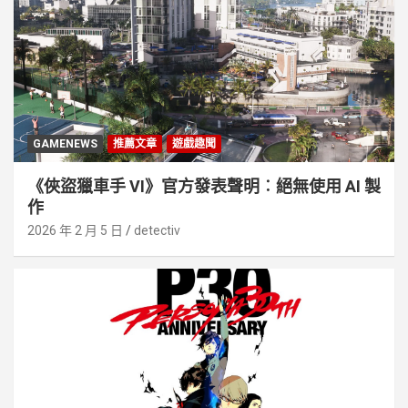
GAMENEWS
推薦文章
遊戲趣聞
《俠盜獵車手 VI》官方發表聲明︰絕無使用 AI 製
作
2026 年 2 月 5 日
detectiv