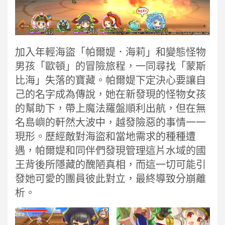
加入年輕海盜「帕爾媞．海莉」和變態怪物
男孩「歐頓」的冒險旅程，一同尋找「蒙斯
比海」失落的寶藏。帕爾媞下定決心要讓自
己的名字成為傳說，她在新發現的怪物女孩
的幫助下，帶上魔法羅盤順利出航，但在無
名島嶼的軒然大波中，越發險惡的事情一一
現形。歷經敵對海盜和當地需求的種種遭
遇，帕爾媞和同伴們發現管理這片水域的國
王背後所隱藏的醜陋真相，而這一切可能引
發她可愛的團員彼此對立，最終導致分崩離
析。