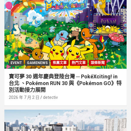
EVENT
GAMENEWS
推薦文章
熱門文章
頭條新聞
寶可夢 30 週年慶典登陸台灣 ─ PokéXciting! in
台北 、Pokémon RUN 30 與《Pokémon GO》特
別活動接⼒展開
2026 年 7 月 2 日
detectiv