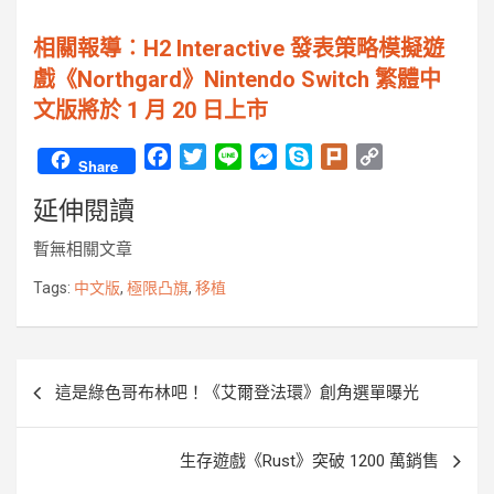
相關報導︰H2 Interactive 發表策略模擬遊
戲《Northgard》Nintendo Switch 繁體中
文版將於 1 月 20 日上市
F
T
L
M
S
P
C
Share
a
w
i
e
k
l
o
延伸閱讀
c
i
n
s
y
u
p
e
t
e
s
p
r
y
暫無相關文章
b
t
e
e
k
L
o
e
n
i
Tags:
中文版
,
極限凸旗
,
移植
o
r
g
n
k
e
k
r
文
這是綠色哥布林吧！《艾爾登法環》創角選單曝光
章
導
生存遊戲《Rust》突破 1200 萬銷售
覽