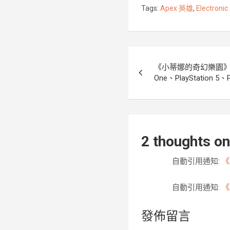
Tags:
Apex 英雄
,
Electronic
o
r
k
文
《小蒂娜的奇幻樂園》在 Xb
章
One、PlayStation 5、
導
覽
2 thoughts on
自動引用通知:
《
自動引用通知:
《
發佈留言