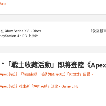
 Arts
g
n
e
k
r
ox Series X|S、Xbox
《俠盜獵車手
PlayStation 4、PC 上推出
 “
「戰士收藏活動」即將登陸《Apex
Apex 英雄》「解開束縛」活動與限時模式「閃燃點」回歸 ⋆
Apex 英雄》推出新「解開束縛」活動 - Game LIFE