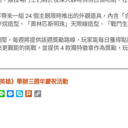
帶來一組 24 個主題限時推出的外觀道具，內含
辛烷造型、「奧林匹斯明珠」天際線造型、「戰鬥生
期間，每週將提供該週獎勵路線，玩家能每日獲得點
更艱鉅的挑戰，並提供 4 款獨特徽章作為獎勵，
x 英雄》舉辦三週年慶祝活動
L
M
S
P
C
i
e
k
l
o
n
s
y
u
p
e
s
p
r
y
e
e
k
L
n
i