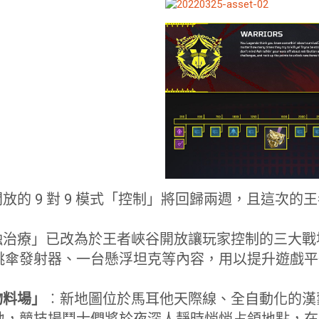
放的 9 對 9 模式「控制」將回歸兩週，且這次的
蝕治療」已改為於王者峽谷開放讓玩家控制的三大戰
跳傘發射器、一台懸浮坦克等內容，用以提升遊戲平
物料場」
︰新地圖位於馬耳他天際線、全自動化的漢
地，競技場鬥士們將於夜深人靜時悄悄占領地點，在