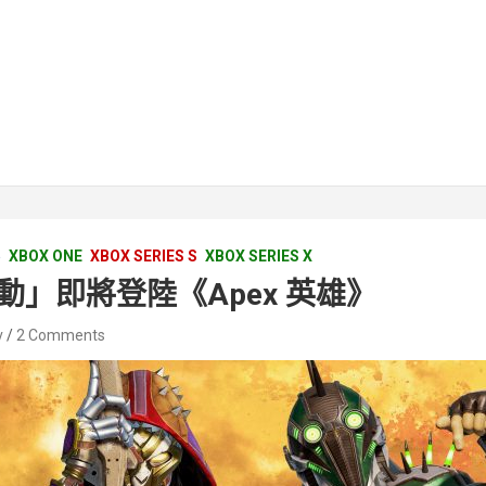
5
XBOX ONE
XBOX SERIES S
XBOX SERIES X
動」即將登陸《Apex 英雄》
v
2 Comments