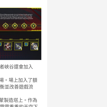
王者峽谷還會加入
場。場上加入了額
衡並改善遊戲流
蒙製造塔上。作為
霧霾重重的天空下