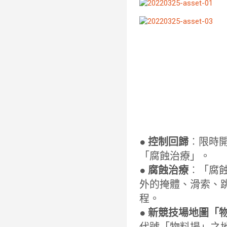
● 控制回歸
︰限時開
「腐蝕治療」。
● 腐蝕治療
︰「腐
外的掩體、滑索、
程。
● 新競技場地圖「
代號「物料場」之