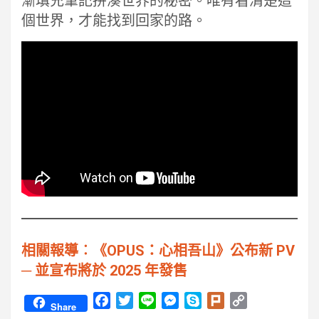
漸填充筆記拼湊世界的秘密。唯有看清楚這
個世界，才能找到回家的路。
相關報導︰《OPUS：心相吾山》公布新 PV
─ 並宣布將於 2025 年發售
F
T
L
M
S
P
C
Share
a
w
i
e
k
l
o