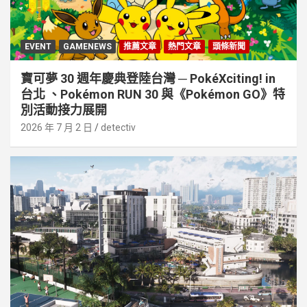
EVENT
GAMENEWS
推薦文章
熱門文章
頭條新聞
寶可夢 30 週年慶典登陸台灣 ─ PokéXciting! in
台北 、Pokémon RUN 30 與《Pokémon GO》特
別活動接⼒展開
2026 年 7 月 2 日
detectiv