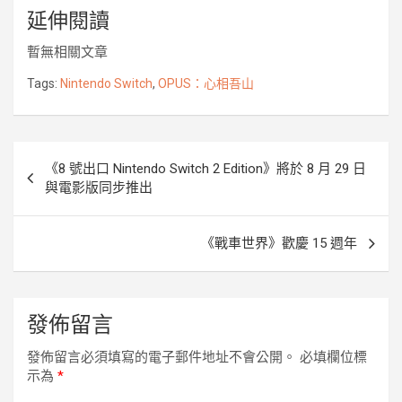
延伸閱讀
c
i
n
s
y
u
p
e
t
e
s
p
r
y
暫無相關文章
b
t
e
e
k
L
o
e
n
i
Tags:
Nintendo Switch
,
OPUS：心相吾山
o
r
g
n
k
e
k
r
文
《8 號出口 Nintendo Switch 2 Edition》將於 8 月 29 日
章
與電影版同步推出
導
覽
《戰車世界》歡慶 15 週年
發佈留言
發佈留言必須填寫的電子郵件地址不會公開。
必填欄位標
示為
*