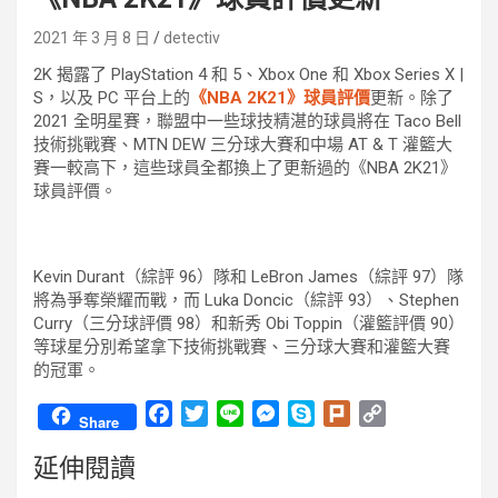
2021 年 3 月 8 日
detectiv
2K 揭露了 PlayStation 4 和 5、Xbox One 和 Xbox Series X |
S，以及 PC 平台上的
《NBA 2K21》球員評價
更新。除了
2021 全明星賽，聯盟中一些球技精湛的球員將在 Taco Bell
技術挑戰賽、MTN DEW 三分球大賽和中場 AT & T 灌籃大
賽一較高下，這些球員全都換上了更新過的《NBA 2K21》
球員評價。
Kevin Durant（綜評 96）隊和 LeBron James（綜評 97）隊
將為爭奪榮耀而戰，而 Luka Doncic（綜評 93）、Stephen
Curry（三分球評價 98）和新秀 Obi Toppin（灌籃評價 90）
等球星分別希望拿下技術挑戰賽、三分球大賽和灌籃大賽
的冠軍。
F
T
L
M
S
P
C
Share
a
w
i
e
k
l
o
延伸閱讀
c
i
n
s
y
u
p
e
t
e
s
p
r
y