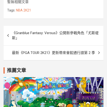
暫無相關文章
b
t
e
e
k
L
o
e
n
i
Tags:
NBA 2K21
o
r
g
n
k
e
k
r
文
《Granblue Fantasy: Versus》公開新參戰角色「尤斯堤
章
斯」
導
覽
最新《PGA TOUR 2K21》更新帶來會館通行證第 2 季
推薦文章