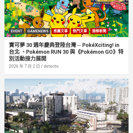
EVENT
GAMENEWS
推薦文章
熱門文章
頭條新聞
寶可夢 30 週年慶典登陸台灣 ─ PokéXciting! in
台北 、Pokémon RUN 30 與《Pokémon GO》特
別活動接⼒展開
2026 年 7 月 2 日
detectiv