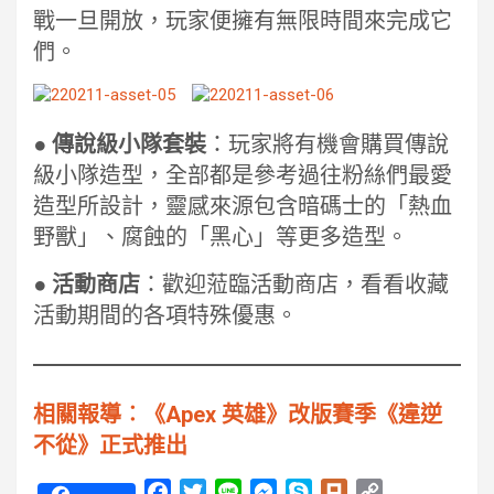
戰一旦開放，玩家便擁有無限時間來完成它
們。
●
傳說級小隊套裝
：玩家將有機會購買傳說
級小隊造型，全部都是參考過往粉絲們最愛
造型所設計，靈感來源包含暗碼士的「熱血
野獸」、腐蝕的「黑心」等更多造型。
●
活動商店
：歡迎蒞臨活動商店，看看收藏
活動期間的各項特殊優惠。
相關報導︰《Apex 英雄》改版賽季《違逆
不從》正式推出
F
T
L
M
S
P
C