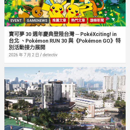
EVENT
GAMENEWS
推薦文章
熱門文章
頭條新聞
寶可夢 30 週年慶典登陸台灣 ─ PokéXciting! in
台北 、Pokémon RUN 30 與《Pokémon GO》特
別活動接⼒展開
2026 年 7 月 2 日
detectiv