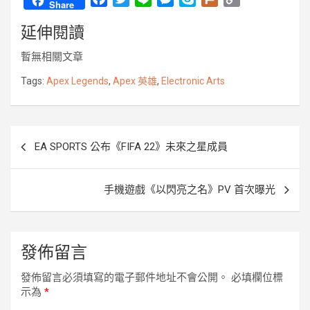
Share
a
w
i
e
k
l
o
延伸閱讀
c
i
n
s
y
u
p
e
t
e
s
p
r
y
暫無相關文章
b
t
e
e
k
L
o
e
n
i
Tags:
Apex Legends
,
Apex 英雄
,
Electronic Arts
o
r
g
n
k
e
k
r
文
EA SPORTS 公布《FIFA 22》未來之星成員
章
導
手機遊戲《以閃亮之名》PV 首次曝光
覽
發佈留言
發佈留言必須填寫的電子郵件地址不會公開。
必填欄位標
示為
*