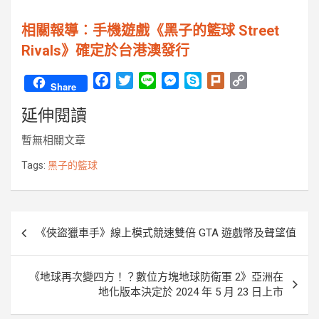
相關報導︰手機遊戲《黑子的籃球 Street
Rivals》確定於台港澳發行
F
T
L
M
S
P
C
Share
a
w
i
e
k
l
o
延伸閱讀
c
i
n
s
y
u
p
e
t
e
s
p
r
y
暫無相關文章
b
t
e
e
k
L
o
e
n
i
Tags:
黑子的籃球
o
r
g
n
k
e
k
r
文
《俠盜獵車手》線上模式競速雙倍 GTA 遊戲幣及聲望值
章
導
《地球再次變四方！？數位方塊地球防衛軍 2》亞洲在
覽
地化版本決定於 2024 年 5 月 23 日上市