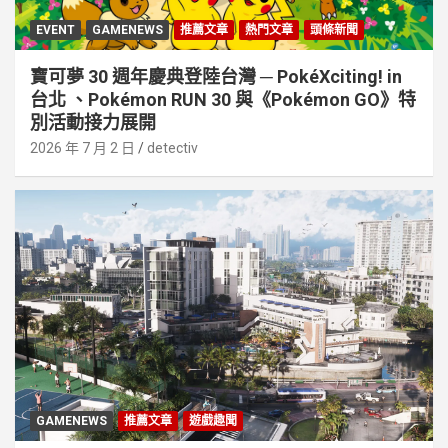
EVENT
GAMENEWS
推薦文章
熱門文章
頭條新聞
寶可夢 30 週年慶典登陸台灣 ─ PokéXciting! in
台北 、Pokémon RUN 30 與《Pokémon GO》特
別活動接⼒展開
2026 年 7 月 2 日
detectiv
GAMENEWS
推薦文章
遊戲趣聞