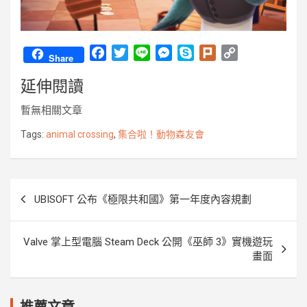
F
T
L
M
S
P
C
Share
a
w
i
e
k
l
o
延伸閱讀
c
i
n
s
y
u
p
e
t
e
s
p
r
y
暫無相關文章
b
t
e
e
k
L
o
e
n
i
Tags:
animal crossing
,
集合啦！動物森友會
o
r
g
n
k
e
k
r
文
UBISOFT 公布《極限共和國》第一年度內容規劃
章
導
Valve 掌上型電腦 Steam Deck 公開《巫師 3》實機遊玩
覽
畫面
推薦文章