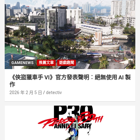
GAMENEWS
推薦文章
遊戲趣聞
《俠盜獵車手 VI》官方發表聲明︰絕無使用 AI 製
作
2026 年 2 月 5 日
detectiv