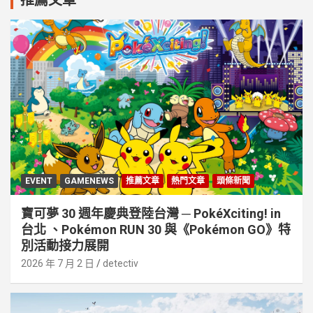
EVENT
GAMENEWS
推薦文章
熱門文章
頭條新聞
寶可夢 30 週年慶典登陸台灣 ─ PokéXciting! in
台北 、Pokémon RUN 30 與《Pokémon GO》特
別活動接⼒展開
2026 年 7 月 2 日
detectiv