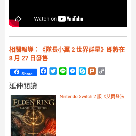
相關報導︰《隊長小翼 2 世界群星》即將在
8 月 27 日發售
F
T
L
M
S
P
C
Share
a
w
i
e
k
l
o
延伸閱讀
c
i
n
s
y
u
p
e
t
e
s
p
r
y
Nintendo Switch 2 版《艾爾登法
b
t
e
e
k
L
o
e
n
i
o
r
g
n
k
e
k
r