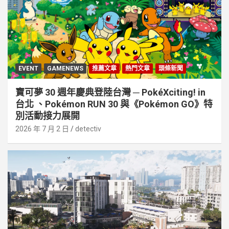
EVENT
GAMENEWS
推薦文章
熱門文章
頭條新聞
寶可夢 30 週年慶典登陸台灣 ─ PokéXciting! in
台北 、Pokémon RUN 30 與《Pokémon GO》特
別活動接⼒展開
2026 年 7 月 2 日
detectiv