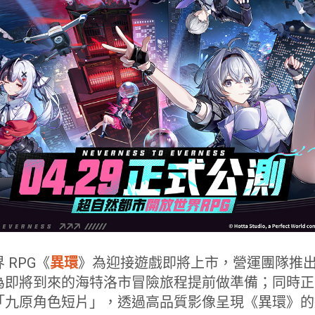
 RPG《
異環
》為迎接遊戲即將上市，營運團隊推
即將到來的海特洛市冒險旅程提前做準備；同時正式開
「九原角色短片」，透過高品質影像呈現《異環》的