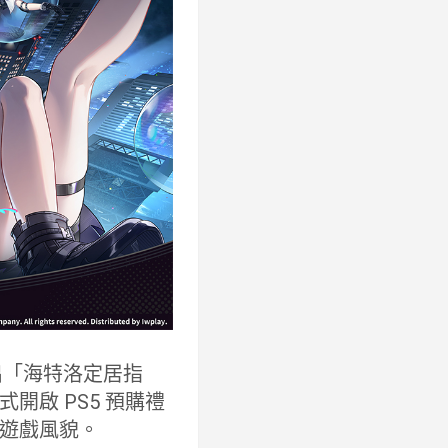
出「海特洛定居指
啟 PS5 預購禮
遊戲風貌。