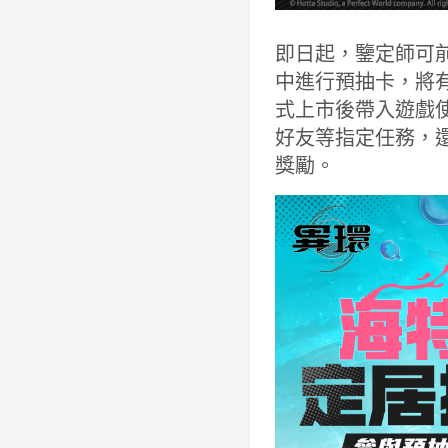
即日起，鑒定師可
中進行預抽卡，將有
式上市後帶入遊戲
好友等指定任務，還
獎勵。