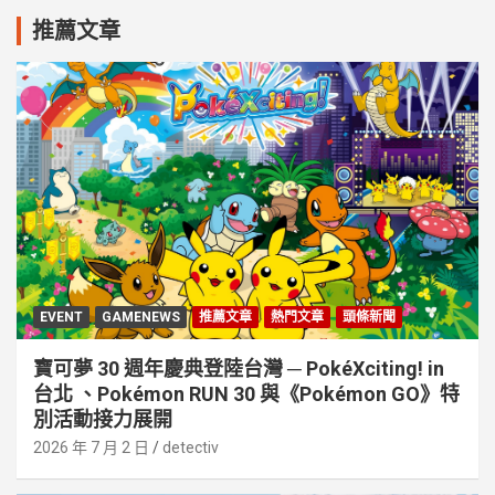
推薦文章
EVENT
GAMENEWS
推薦文章
熱門文章
頭條新聞
寶可夢 30 週年慶典登陸台灣 ─ PokéXciting! in
台北 、Pokémon RUN 30 與《Pokémon GO》特
別活動接⼒展開
2026 年 7 月 2 日
detectiv