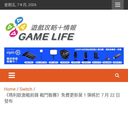
Skip
星期五, 7 8 月, 2026
to
content
Home
Switch
《瑪利歐激戰前鋒 戰鬥聯賽》免費更新第 1 彈將於 7 月 22 日
發布