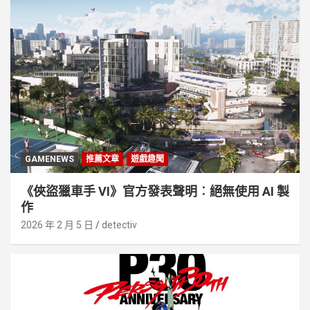
GAMENEWS
推薦文章
遊戲趣聞
《俠盜獵車手 VI》官方發表聲明︰絕無使用 AI 製
作
2026 年 2 月 5 日
detectiv