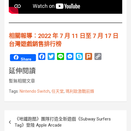
相關報導︰2022 年 7 月 11 日至 7 月 17 日
台灣遊戲銷售排行榜
F
T
L
M
S
P
C
Share
a
w
i
e
k
l
o
延伸閱讀
c
i
n
s
y
u
p
e
t
e
s
p
r
y
暫無相關文章
b
t
e
e
k
L
o
e
n
i
Tags:
Nintendo Switch
,
任天堂
,
瑪利歐激戰前鋒
o
r
g
n
k
e
k
r
文
《地鐵跑酷》團隊打造全新遊戲《Subway Surfers
章
Tag》登陸 Apple Arcade