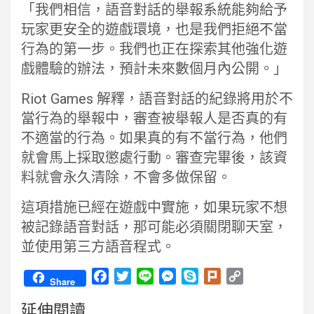
「我們相信，語音對話的舉報系統能夠給予
玩家更安全的遊戲環境，也是我們拒絕不當
行為的第一步。我們也正在探索其他強化遊
戲體驗的辦法，預計未來數個月內公開。」
Riot Games 解釋，語音對話的紀錄將用於不
當行為的舉報中，審查被舉報人是否真的有
不適當的行為。如果真的有不當行為，他們
就會馬上採取懲處行動。審查完畢後，該資
料就會永久清除，不會多做保留。
這項措施已經在遊戲中實施，如果玩家不想
被記錄語音對話，那可能必須關閉聊天室，
並使用第三方語音程式。
F
T
L
M
S
P
C
Share
a
w
i
e
k
l
o
延伸閱讀
c
i
n
s
y
u
p