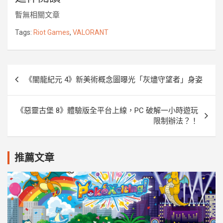
e
t
e
s
p
r
y
暫無相關文章
b
t
e
e
k
L
o
e
n
i
Tags:
Riot Games
,
VALORANT
o
r
g
n
k
e
k
r
文
《闇龍紀元 4》新美術概念圖曝光「灰燼守望者」身姿
章
導
《惡靈古堡 8》體驗版全平台上線，PC 破解一小時遊玩
覽
限制辦法？！
推薦文章