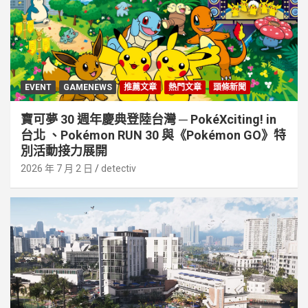
EVENT
GAMENEWS
推薦文章
熱門文章
頭條新聞
寶可夢 30 週年慶典登陸台灣 ─ PokéXciting! in
台北 、Pokémon RUN 30 與《Pokémon GO》特
別活動接⼒展開
2026 年 7 月 2 日
detectiv