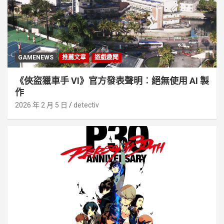
GAMENEWS
推薦文章
遊戲趣聞
《俠盜獵車手 VI》官方發表聲明︰絕無使用 AI 製
作
2026 年 2 月 5 日
detectiv