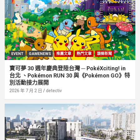
EVENT
GAMENEWS
推薦文章
熱門文章
頭條新聞
寶可夢 30 週年慶典登陸台灣 ─ PokéXciting! in
台北 、Pokémon RUN 30 與《Pokémon GO》特
別活動接⼒展開
2026 年 7 月 2 日
detectiv