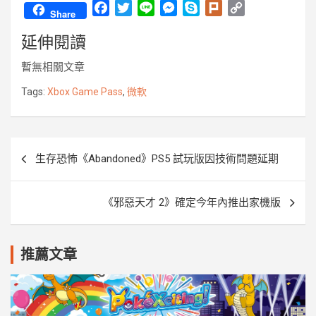
F
T
L
M
S
P
C
Share
a
w
i
e
k
l
o
延伸閱讀
c
i
n
s
y
u
p
e
t
e
s
p
r
y
暫無相關文章
b
t
e
e
k
L
o
e
n
i
Tags:
Xbox Game Pass
,
微軟
o
r
g
n
k
e
k
r
文
生存恐怖《Abandoned》PS5 試玩版因技術問題延期
章
導
《邪惡天才 2》確定今年內推出家機版
覽
推薦文章