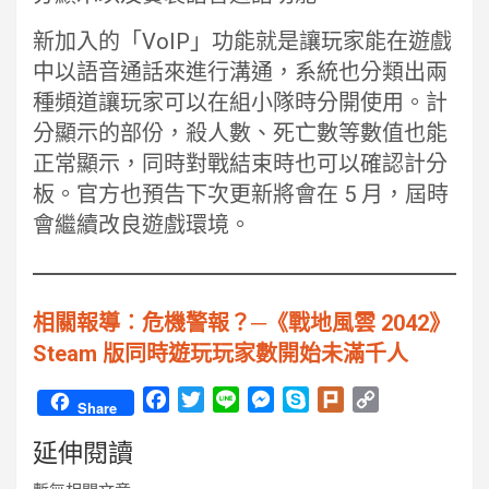
新加入的「VoIP」功能就是讓玩家能在遊戲
中以語音通話來進行溝通，系統也分類出兩
種頻道讓玩家可以在組小隊時分開使用。計
分顯示的部份，殺人數、死亡數等數值也能
正常顯示，同時對戰結束時也可以確認計分
板。官方也預告下次更新將會在 5 月，屆時
會繼續改良遊戲環境。
相關報導︰危機警報？─《戰地風雲 2042》
Steam 版同時遊玩玩家數開始未滿千人
F
T
L
M
S
P
C
Share
a
w
i
e
k
l
o
延伸閱讀
c
i
n
s
y
u
p
e
t
e
s
p
r
y