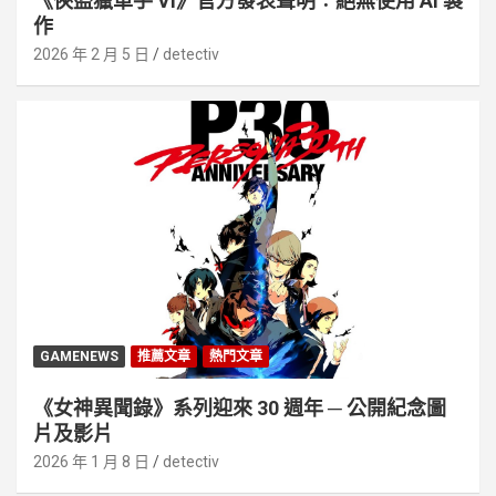
《俠盜獵車手 VI》官方發表聲明︰絕無使用 AI 製
作
2026 年 2 月 5 日
detectiv
GAMENEWS
推薦文章
熱門文章
《女神異聞錄》系列迎來 30 週年 ─ 公開紀念圖
片及影片
2026 年 1 月 8 日
detectiv