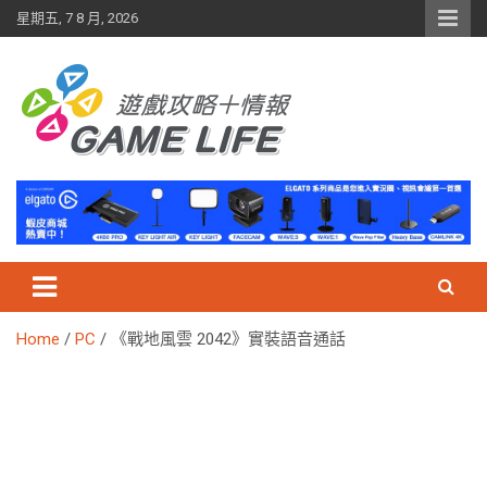
Skip
星期五, 7 8 月, 2026
to
content
Home
PC
《戰地風雲 2042》實裝語音通話