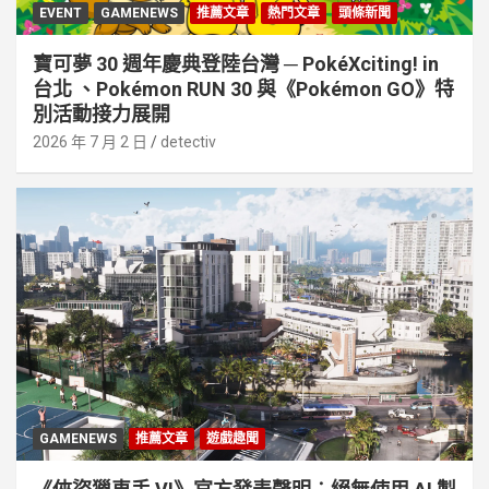
EVENT
GAMENEWS
推薦文章
熱門文章
頭條新聞
寶可夢 30 週年慶典登陸台灣 ─ PokéXciting! in
台北 、Pokémon RUN 30 與《Pokémon GO》特
別活動接⼒展開
2026 年 7 月 2 日
detectiv
GAMENEWS
推薦文章
遊戲趣聞