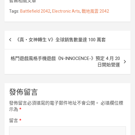
暫無相關文章
b
t
e
e
k
L
o
e
n
i
Tags:
Battlefield 2042
,
Electronic Arts
,
戰地風雲 2042
o
r
g
n
k
e
k
r
文
《真・女神轉生 V》全球銷售數量達 100 萬套
章
導
格鬥遊戲風格手機遊戲《N-INNOCENCE-》預定 4 月 20
覽
日開始營運
發佈留言
發佈留言必須填寫的電子郵件地址不會公開。
必填欄位標
示為
*
留言
*