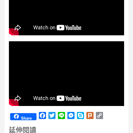
F
T
L
M
S
P
C
Share
a
w
i
e
k
l
o
延伸閱讀
c
i
n
s
y
u
p