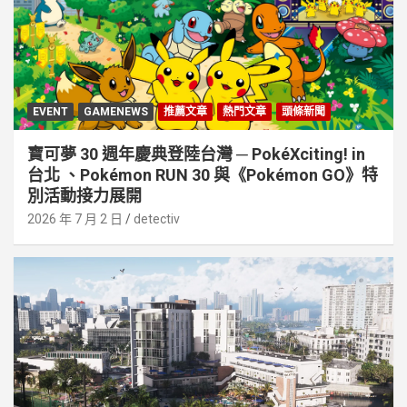
EVENT
GAMENEWS
推薦文章
熱門文章
頭條新聞
寶可夢 30 週年慶典登陸台灣 ─ PokéXciting! in
台北 、Pokémon RUN 30 與《Pokémon GO》特
別活動接⼒展開
2026 年 7 月 2 日
detectiv