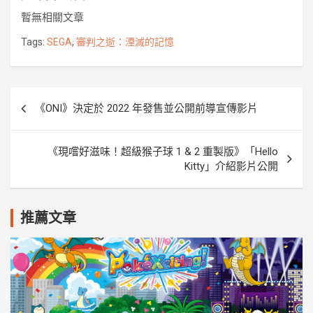
e
t
e
s
p
r
y
暫無相關文章
b
t
e
e
k
L
o
e
n
i
Tags:
SEGA
,
審判之逝：湮滅的記憶
o
r
g
n
k
e
k
r
文
《ONI》決定於 2022 年發售並公開前導宣傳影片
章
導
《現嚐好滋味！超級猴子球 1 & 2 重製版》「Hello
覽
Kitty」介紹影片公開
推薦文章