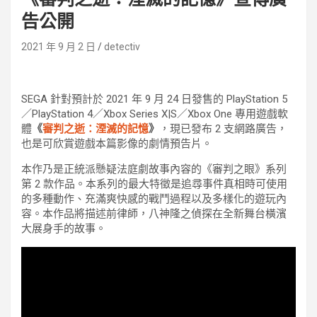
告公開
2021 年 9 月 2 日
detectiv
SEGA 針對預計於 2021 年 9 月 24 日發售的 PlayStation 5
／PlayStation 4／Xbox Series X|S／Xbox One 專用遊戲軟
體
《
審判之逝：湮滅的記憶
》
，現已發布 2 支網路廣告，
也是可欣賞遊戲本篇影像的劇情預告片。
本作乃是正統派懸疑法庭劇故事內容的《審判之眼》系列
第 2 款作品。本系列的最大特徵是追尋事件真相時可使用
的多種動作、充滿爽快感的戰鬥過程以及多樣化的遊玩內
容。本作品將描述前律師，八神隆之偵探在全新舞台橫濱
大展身手的故事。