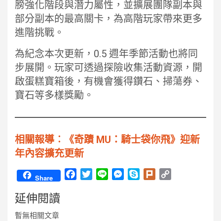
膀強化階段與潛力屬性，並擴展團隊副本與
部分副本的最高關卡，為高階玩家帶來更多
進階挑戰。
為紀念本次更新，0.5 週年季節活動也將同
步展開。玩家可透過探險收集活動資源，開
啟蛋糕寶箱後，有機會獲得鑽石、掃蕩券、
寶石等多樣獎勵。
相關報導︰《奇蹟 MU：騎士袋你飛》迎新
年內容擴充更新
F
T
L
M
S
P
C
Share
a
w
i
e
k
l
o
延伸閱讀
c
i
n
s
y
u
p
e
t
e
s
p
r
y
暫無相關文章