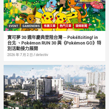
EVENT
GAMENEWS
推薦文章
熱門文章
頭條新聞
寶可夢 30 週年慶典登陸台灣 ─ PokéXciting! in
台北 、Pokémon RUN 30 與《Pokémon GO》特
別活動接⼒展開
2026 年 7 月 2 日
detectiv