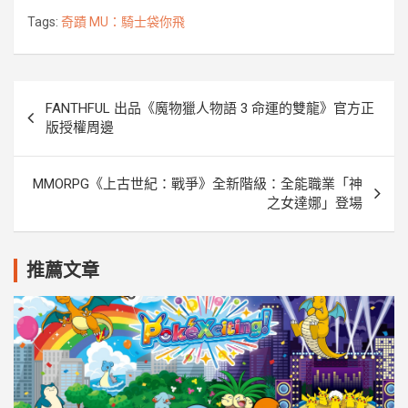
b
t
e
e
k
L
o
e
n
i
Tags:
奇蹟 MU：騎士袋你飛
o
r
g
n
k
e
k
r
文
FANTHFUL 出品《魔物獵人物語 3 命運的雙龍》官方正
章
版授權周邊
導
覽
MMORPG《上古世紀：戰爭》全新階級：全能職業「神
之女達娜」登場
推薦文章