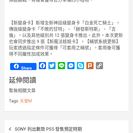
【新變身卡】新增全新神話級變身卡「白金死亡騎士」，
傳說級變身卡「不敗的甘特」、「赫發斯特斯」、「吉
倫」，以及其他級別共 12 張變身卡推出。此外，本次更新
也會同步推出 9 張【新魔法娃娃卡】。【稱號系統更新】
玩家透過指定條件可獲得「可套用之稱號」，套用後可獲
得不同屬性加成效果。
F
T
L
M
S
P
C
Share
a
w
i
e
k
l
o
延伸閱讀
c
i
n
s
y
u
p
e
t
e
s
p
r
y
暫無相關文章
b
t
e
e
k
L
o
e
n
i
Tags:
天堂M
o
r
g
n
k
e
k
r
文
SONY 列出數款 PS5 發售預定時期