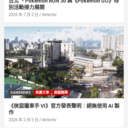
台北 、Pokémon RUN 30 與《Pokémon GO》特
別活動接⼒展開
2026 年 7 月 2 日
detectiv
GAMENEWS
推薦文章
遊戲趣聞
《俠盜獵車手 VI》官方發表聲明︰絕無使用 AI 製
作
2026 年 2 月 5 日
detectiv