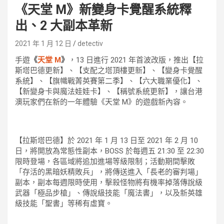
《天堂 M》新變身卡覺醒系統釋
出、2 大副本革新
2021 年 1 月 12 日
detectiv
手遊
《
天堂 M
》
，13 日進行 2021 年首波改版，推出【拉
斯塔巴德更新】、【支配之塔頂樓更新】、【變身卡覺醒
系統】、【旗幟戰菁英賽第二季】、【六大職業優化】、
【新變身卡與魔法娃娃卡】、【稱號系統更新】，讓台港
澳玩家們在新的一年體驗《天堂 M》的遊戲新內容。
【拉斯塔巴德】於 2021 年 1 月 13 日至 2021 年 2 月 10
日，將開放為常態性副本，BOSS 於每週五 21:30 至 22:30
限時登場，各區域將追加進場等級限制；活動期間擊敗
「存活的黑暗妖精敗兵」，將傳送進入「長老的審判場」
副本，副本每週限時使用，擊殺怪物將有機率掉落傳說級
武器「極品步槍」、傳說級技能「魔法書」，以及新英雄
級技能「聖書」等稀有虛寶。