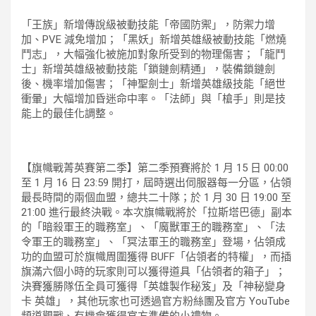
「王族」新增傳說級被動技能「帝國防禦」，防禦力增
加、PVE 減免增加；「黑妖」新增英雄級被動技能「燃燒
鬥志」，大幅強化被施加對象所受到的物理傷害；「龍鬥
士」新增英雄級被動技能「鎖鏈劍精通」，裝備鎖鏈劍
後、機率增加傷害；「神聖劍士」新增英雄級技能「絕世
衝暈」大幅增加昏迷命中率。「法師」與「槍手」則是技
能上的最佳化調整。
【旗幟戰菁英賽第二季】第二季預賽將於 1 月 15 日 00:00
至 1 月 16 日 23:59 開打，屆時選出伺服器每一分區，佔領
最長時間的兩個血盟，總共二十隊；於 1 月 30 日 19:00 至
21:00 進行最終決戰。本次旗幟戰將於「拉斯塔巴德」副本
的「暗殺軍王的職務室」、「魔獸軍王的職務室」、「法
令軍王的職務室」、「冥法軍王的職務室」登場，佔領成
功的血盟可於旗幟周圍獲得 BUFF「佔領者的特權」，而插
旗滿六個小時的玩家則可以獲得道具「佔領者的箱子」；
決賽獲勝隊伍全員可獲得「英雄製作秘笈」及「神秘變身
卡 英雄」，其他玩家也可透過官方粉絲團及官方 YouTube
頻道觀戰、有機會獲得官方準備的小禮物。