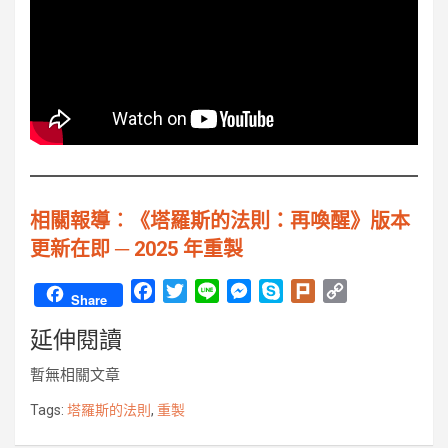
相關報導︰《塔羅斯的法則：再喚醒》版本
更新在即 ─ 2025 年重製
F
T
L
M
S
P
C
Share
a
w
i
e
k
l
o
延伸閱讀
c
i
n
s
y
u
p
e
t
e
s
p
r
y
暫無相關文章
b
t
e
e
k
L
o
e
n
i
Tags:
塔羅斯的法則
,
重製
o
r
g
n