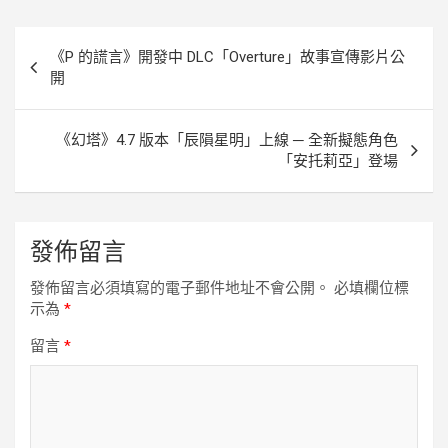
k
e
k
r
文
《P 的謊言》開發中 DLC「Overture」故事宣傳影片公
章
開
導
覽
《幻塔》4.7 版本「辰隕星明」上線 ─ 全新擬態角色
「安托莉亞」登場
發佈留言
發佈留言必須填寫的電子郵件地址不會公開。
必填欄位標
示為
*
留言
*