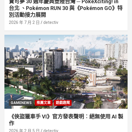
寶可夢 30 週年慶典登陸台灣 ─ PokéXciting! in
台北 、Pokémon RUN 30 與《Pokémon GO》特
別活動接⼒展開
2026 年 7 月 2 日
detectiv
GAMENEWS
推薦文章
遊戲趣聞
《俠盜獵車手 VI》官方發表聲明︰絕無使用 AI 製
作
2026 年 2 月 5 日
detectiv