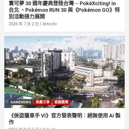
寶可夢 30 週年慶典登陸台灣 ─ PokéXciting! in
台北 、Pokémon RUN 30 與《Pokémon GO》特
別活動接⼒展開
2026 年 7 月 2 日
detectiv
GAMENEWS
推薦文章
遊戲趣聞
《俠盜獵車手 VI》官方發表聲明︰絕無使用 AI 製
作