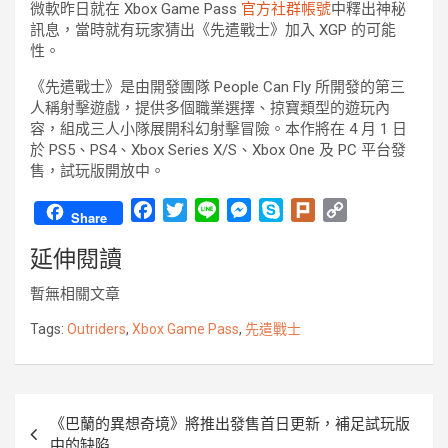
微軟昨日就在 Xbox Game Pass
官方社群帳號
中釋出神秘
訊息，當時就有玩家猜出《先遣戰士》加入 XGP 的可能
性。
《先遣戰士》是由開發團隊 People Can Fly 所開發的第三
人稱射擊遊戲，提供多個職業選擇、掠寶類型的遊玩內
容，組成三人小隊展開科幻射擊冒險。本作將在 4 月 1 日
於 PS5、PS4、Xbox Series X/S、Xbox One 及 PC 平台發
售，試玩版開放中。
F
T
L
M
S
P
C
Share
a
w
i
e
k
l
o
延伸閱讀
c
i
n
s
y
u
p
e
t
e
s
p
r
y
暫無相關文章
b
t
e
e
k
L
o
e
n
i
Tags:
Outriders
,
Xbox Game Pass
,
先遣戰士
o
r
g
n
k
e
k
r
文
《巴蘭的異想奇境》將推出發售首日更新，補足試玩版
章
中的缺陷