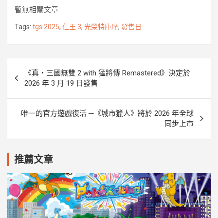
e
t
e
s
p
r
y
暫無相關文章
b
t
e
e
k
L
o
e
n
i
Tags:
tgs 2025
,
仁王 3
,
光榮特庫摩
,
發售日
o
r
g
n
k
e
k
r
文
《真・三國無雙 2 with 猛將傳 Remastered》決定於
章
2026 年 3 月 19 日發售
導
覽
唯一的官方遊戲復活 ─《城市獵人》將於 2026 年全球
同步上市
推薦文章