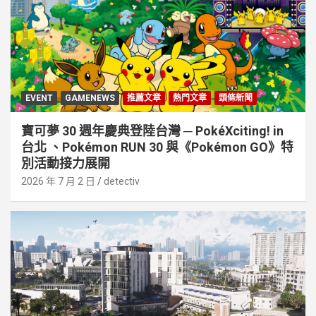
EVENT
GAMENEWS
推薦文章
熱門文章
頭條新聞
寶可夢 30 週年慶典登陸台灣 ─ PokéXciting! in
台北 、Pokémon RUN 30 與《Pokémon GO》特
別活動接⼒展開
2026 年 7 月 2 日
detectiv