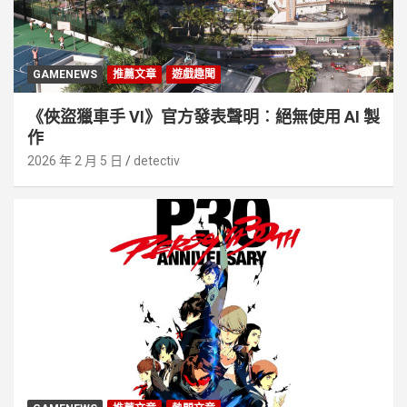
GAMENEWS
推薦文章
遊戲趣聞
《俠盜獵車手 VI》官方發表聲明︰絕無使用 AI 製
作
2026 年 2 月 5 日
detectiv