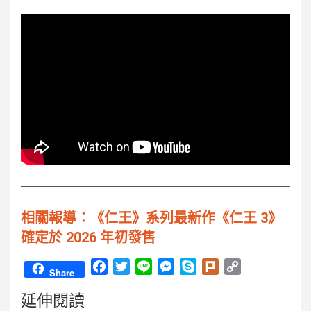
相關報導︰《仁王》系列最新作《仁王 3》
確定於 2026 年初發售
F
T
L
M
S
P
C
Share
a
w
i
e
k
l
o
延伸閱讀
c
i
n
s
y
u
p