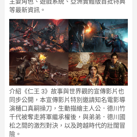
主要角色、遊戲系統、亞洲實體版首批特典
等最新資訊。
介紹《仁王 3》故事與世界觀的宣傳影片也
同步公開，本宣傳影片特別邀請知名電影導
演樋口真嗣操刀，生動描繪主人公．德川竹
千代被奪走將軍繼承權後，與弟弟．德川國
松之間的激烈對決，以及跨越時代的壯闊冒
險。