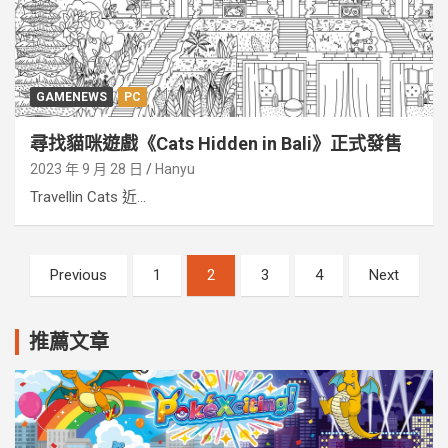
GAMENEWS
PC
尋找貓咪遊戲《Cats Hidden in Bali》正式發售
2023 年 9 月 28 日
Hanyu
Travellin Cats 近...
文
Previous
1
2
3
4
Next
章
分
推薦文章
頁