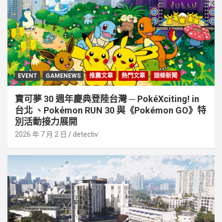
EVENT
GAMENEWS
推薦文章
熱門文章
頭條新聞
寶可夢 30 週年慶典登陸台灣 ─ PokéXciting! in
台北 、Pokémon RUN 30 與《Pokémon GO》特
別活動接⼒展開
2026 年 7 月 2 日
detectiv