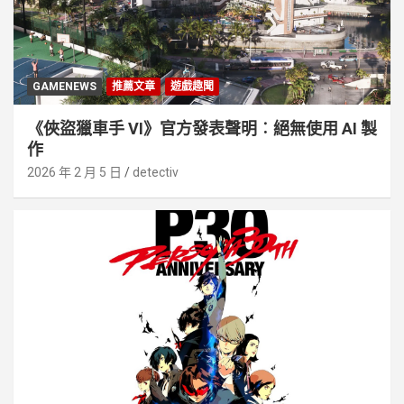
GAMENEWS
推薦文章
遊戲趣聞
《俠盜獵車手 VI》官方發表聲明︰絕無使用 AI 製
作
2026 年 2 月 5 日
detectiv