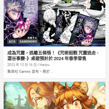
ACG
GAMENEWS
成為咒靈，逃離五條悟！《咒術迴戰 咒靈逃走 -
澀谷事變-》桌遊預計於 2024 年春季發售
2023 年 12 月 16 日
Hanyu
集英社 Games 宣布，將於 ...