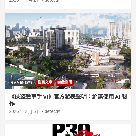
GAMENEWS
推薦文章
遊戲趣聞
《俠盜獵車手 VI》官方發表聲明︰絕無使用 AI 製
作
2026 年 2 月 5 日
detectiv