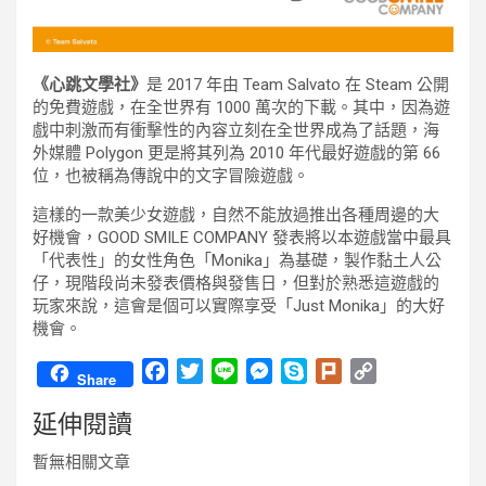
《心跳文學社》
是 2017 年由 Team Salvato 在 Steam 公開
的免費遊戲，在全世界有 1000 萬次的下載。其中，因為遊
戲中刺激而有衝擊性的內容立刻在全世界成為了話題，海
外媒體 Polygon 更是將其列為 2010 年代最好遊戲的第 66
位，也被稱為傳說中的文字冒險遊戲。
這樣的一款美少女遊戲，自然不能放過推出各種周邊的大
好機會，GOOD SMILE COMPANY 發表將以本遊戲當中最具
「代表性」的女性角色「Monika」為基礎，製作黏土人公
仔，現階段尚未發表價格與發售日，但對於熟悉這遊戲的
玩家來說，這會是個可以實際享受「Just Monika」的大好
機會。
F
T
L
M
S
P
C
Share
a
w
i
e
k
l
o
延伸閱讀
c
i
n
s
y
u
p
e
t
e
s
p
r
y
暫無相關文章
b
t
e
e
k
L