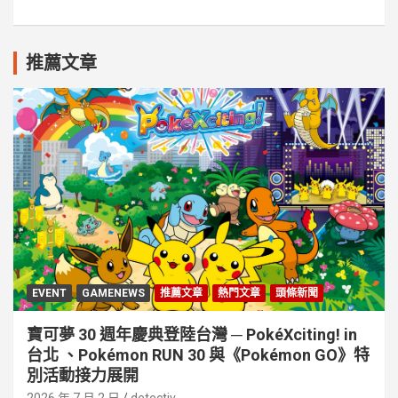
推薦文章
EVENT
GAMENEWS
推薦文章
熱門文章
頭條新聞
寶可夢 30 週年慶典登陸台灣 ─ PokéXciting! in
台北 、Pokémon RUN 30 與《Pokémon GO》特
別活動接⼒展開
2026 年 7 月 2 日
detectiv