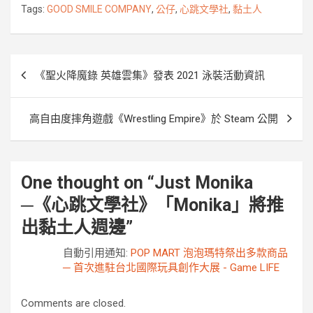
o
e
n
i
Tags:
GOOD SMILE COMPANY
,
公仔
,
心跳文學社
,
黏土人
o
r
g
n
k
e
k
r
文
《聖火降魔錄 英雄雲集》發表 2021 泳裝活動資訊
章
導
高自由度摔角遊戲《Wrestling Empire》於 Steam 公開
覽
One thought on “
Just Monika
─《心跳文學社》「Monika」將推
出黏土人週邊
”
自動引用通知:
POP MART 泡泡瑪特祭出多款商品
─ 首次進駐台北國際玩具創作大展 - Game LIFE
Comments are closed.