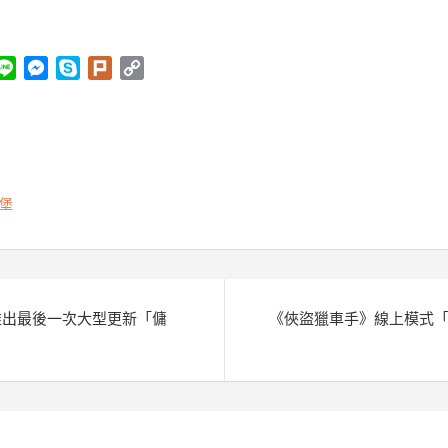
L
M
S
P
C
i
e
k
l
o
n
s
y
u
p
e
s
p
r
y
e
e
k
L
n
i
堡
g
n
e
k
r
推出最後一次大型更新「傭
《俠盜獵車手》線上模式「