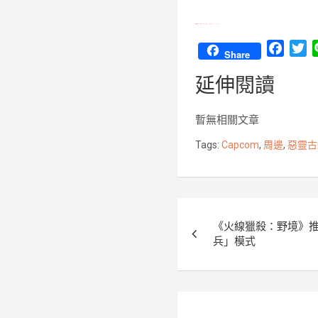
相關報導︰
《惡靈古堡》5 與 6 代將在 10 月底登陸 Nintendo Switch 平台
F
T
Share
a
w
延伸閱讀
c
i
e
t
b
t
暫無相關文章
o
e
Tags:
Capcom
,
周邊
,
惡靈古
o
r
k
文
《火線獵殺：野境》
章
兵」模式
導
覽