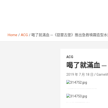
Home
ACG
喝了就滿血 ─《惡靈古堡》推出急救噴霧造型水
ACG
喝了就滿血 
2019 年 7 月 18 日
Gameli
CAPCOM 發表現已推出旗下知名驚悚生存遊戲
《惡靈古堡》
系列周邊，急救噴霧造型水壺。本產品外型是以《惡靈古堡》系列的傳統回復道具，急救噴霧為參考所設計的。在原作中，使用該急救噴霧雖然會影響全破時的過關評價，但一定能夠完全回復角色，亦可以說是相當重要的道具。
本產品直徑約 58mm、高 200mm、容量 270ml，不含稅售價 3980 日元。對於有在接觸生存遊戲的玩家來說，這項周邊使用起來也會別具一番風味。現階段產品只在日本 CAPCOM 關聯店家與 e-Capcom 販賣。