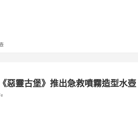
壺
─《惡靈古堡》推出急救噴霧造型水壺
fe