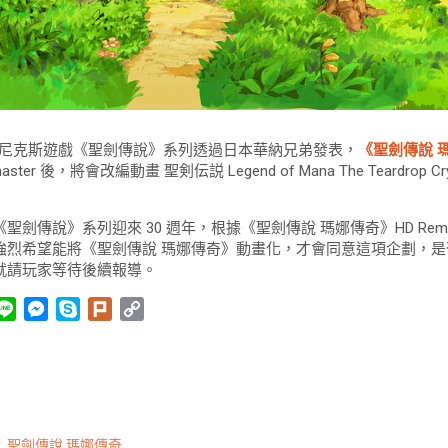
爾艾尼克斯遊戲《聖劍傳說》系列透過日本華納兄弟發表，
《聖劍傳說 
Remaster 後，將會改編動畫 聖剣伝説 Legend of Mana The Teardro
劍傳說》系列迎來 30 週年，根據《聖劍傳說 瑪娜傳奇》HD Rema
強烈希望能將《聖劍傳說 瑪娜傳奇》動畫化，才會同意這項企劃，
就請玩家等待後續報導。
L
M
S
P
C
i
e
k
l
o
n
s
y
u
p
e
s
p
r
y
e
e
k
L
n
i
說
,
聖劍傳說 瑪娜傳奇