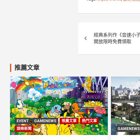
o
r
k
文
經典系列作《音速小子狂熱》
章
開放限時免費領取
導
覽
推薦文章
EVENT
GAMENEWS
推薦文章
熱門文章
頭條新聞
GAMENEWS