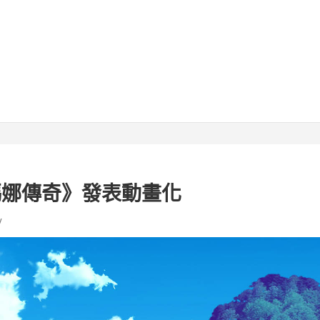
瑪娜傳奇》發表動畫化
v