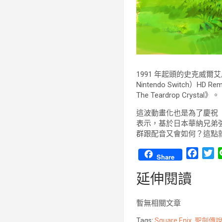
1991 年起頭的史克威
Nintendo Switch）HD 
The Teardrop Crystal》。
這波動畫化也是為了慶祝《聖
表示，基於日本華納兄弟
群跟配音又會如何？這點
F
T
Share
a
w
延伸閱讀
c
i
e
t
b
t
暫無相關文章
o
e
Tags:
Square Enix
,
聖劍傳