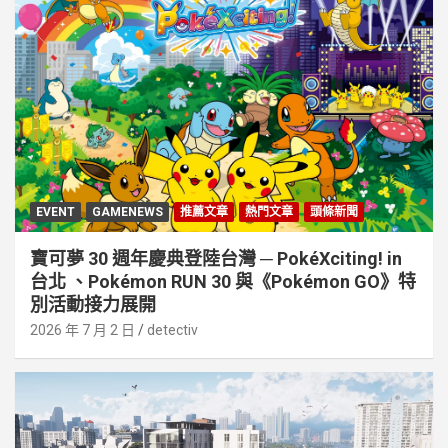
EVENT
GAMENEWS
推薦文章
熱門文章
頭條新聞
寶可夢 30 週年慶典登陸台灣 ─ PokéXciting! in
台北 、Pokémon RUN 30 與《Pokémon GO》特
別活動接⼒展開
2026 年 7 月 2 日
detectiv