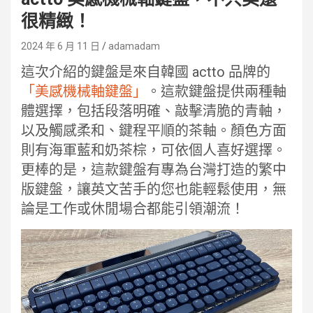
很精緻！
2024 年 6 月 11 日
adamadam
這次介紹的鍵盤是來自韓國 actto 品牌的
「美感機械軸鍵盤」
。這款鍵盤提供兩種軸
體選擇，包括段落明確、敲擊清脆的青軸，
以及觸感柔和、鍵程平順的茶軸。顏色方面
則有海軍藍和奶茶棕，可依個人喜好選擇。
更棒的是，這款鍵盤有專為台灣打造的繁中
版鍵盤，讓英文苦手的您也能輕鬆使用，無
論是工作或休閒場合都能引領潮流！