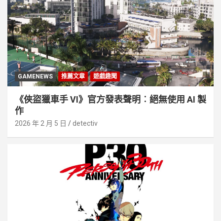
GAMENEWS
推薦文章
遊戲趣聞
《俠盜獵車手 VI》官方發表聲明︰絕無使用 AI 製
作
2026 年 2 月 5 日
detectiv