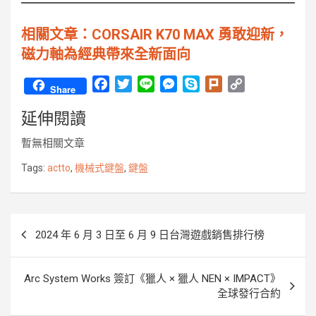
相關文章：CORSAIR K70 MAX 勇敢迎新，
磁力軸為經典帶來全新面向
F
T
L
M
S
P
C
Share
a
w
i
e
k
l
o
延伸閱讀
c
i
n
s
y
u
p
e
t
e
s
p
r
y
暫無相關文章
b
t
e
e
k
L
o
e
n
i
Tags:
actto
,
機械式鍵盤
,
鍵盤
o
r
g
n
k
e
k
r
文
2024 年 6 月 3 日至 6 月 9 日台灣遊戲銷售排行榜
章
導
Arc System Works 簽訂《獵人 × 獵人 NEN × IMPACT》
覽
全球發行合約