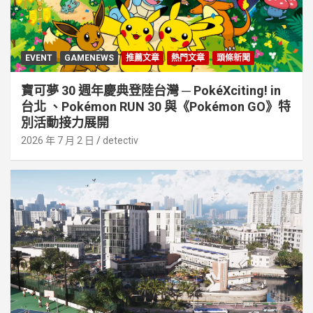
EVENT
GAMENEWS
推薦文章
熱門文章
頭條新聞
寶可夢 30 週年慶典登陸台灣 ─ PokéXciting! in
台北 、Pokémon RUN 30 與《Pokémon GO》特
別活動接⼒展開
2026 年 7 月 2 日
detectiv