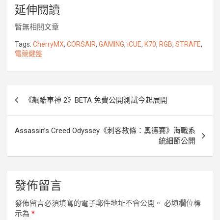
延伸閱讀
c
i
n
s
y
u
p
e
t
e
s
p
r
y
暫無相關文章
b
t
e
e
k
L
o
e
n
i
Tags:
CherryMX
,
CORSAIR
,
GAMING
,
iCUE
,
K70
,
RGB
,
STRAFE
,
電競鍵盤
o
r
g
n
k
e
k
r
文
《飆酷車神 2》BETA 免費公開測試今起展開
章
導
Assassin’s Creed Odyssey《刺客教條：奧德賽》海戰系
覽
統細節公開
發佈留言
發佈留言必須填寫的電子郵件地址不會公開。
必填欄位標
示為
*