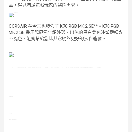
品，得以滿足遊戲玩家的選擇需求。
全新的 K70 RGB MK.2 SE
CORSAIR 在今天也發佈了 K70 RGB MK.2 SE**。K70 RGB
MK.2 SE 採用陽極氧化鋁外殼，出色的黑白雙色注塑鍵帽永
不褪色，能夠帶給您比其它鍵盤更好的操作體驗。
全新的 STRAFE RGB MK.2 MX Silent
STRAFE RGB MK.2
和
STRAFE RGB MK.2 MX Silent
低噪音機械鍵盤是那些希望獲得安靜使用體驗的用戶的不二之選。
Cherry MX Silent
按鍵軸體可將噪音降低達
30%
，採用經久耐用的殼體和內部鋼質結構。
低噪音並不會降低使用體驗，
STRAFE RGB
MK.2
的每個按鍵都具有鮮豔的
RGB
燈光、內建
8mb
的設定儲存空間、一個可拆卸手托以及多個專用媒體按鍵。
STRAFE RGB MK.2
可由
CORSAIR iCUE
軟體提供支援，在您的
iCUE
裝備上同步奇特燈光效果、運行功能強大的宏並輕鬆重新進行定義，還包括一系列額外提示幫助您製作自己的燈光效果。
不論您是看影片或是玩遊戲持續到深夜，還是不想打擾身邊的人，
STRAFE RGB MK.
2
正是您所期待的優良靜音型鍵盤。
規格：
特徵
CORSAIR K70 RGB MK.2
CORSAIR STRAFE RGB MK.2
Cherry MX按鍵開關選擇
MX紅軸、MX茶軸、MX青軸、MX Speed以及MX Silent
MX Silent和MX紅軸