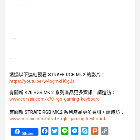
即日起，
K70 RGB MK.
2
和
STRAFE RGB MK.2
機械鍵盤全線產品可透過美商海盜船在世界各地的授權零售商和經銷商網路購得，也可以直接從
www.corsair.com
網站上購買。
所有
K70 RGB
MK.2
和
STRAFE RGB MK.2
機械鍵盤具有兩年保修，同時還可獲得美商海盜船全球客戶服務和技術支援部門服務。
*
並非所有按鍵開關類型都適用於全部地區，詳情請造訪
www.corsair.com
。
**K70 RGB MK.2 SE
僅適用於北美和英國。
影片
透過以下連結觀看
K70 RGB MK.
2
的影片：
https://youtu.be/-vRMmbKT1lo
透過以下連結觀看
STRAFE RGB Mk.
2
的影片：
https://youtu.be/w4ogmkHCgJs
有關新
K70 RGB MK.2
系列產品更多資訊，
請造訪：
www.corsair.com/k70-rgb-gaming-keyboard
有關新
STRAFE RGB MK.
2
系列產品更多資訊，請造訪：
www.corsair.com/strafe-rgb-gaming-keyboard
F
T
L
M
S
P
C
Share
a
w
i
e
k
l
o