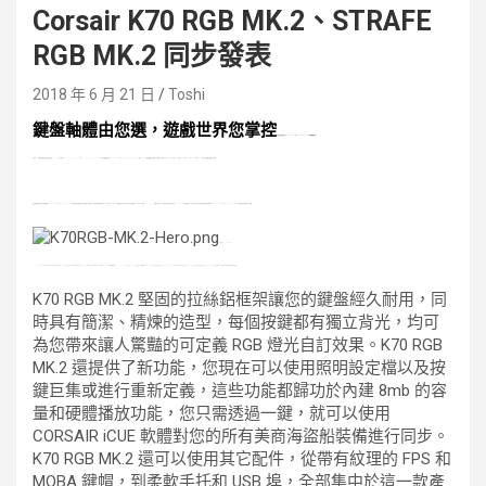
Corsair K70 RGB MK.2、STRAFE
RGB MK.2 同步發表
2018 年 6 月 21 日
Toshi
鍵盤軸體由您選，遊戲世界您掌控
美商海盜船發布新
K70 RGB MK.
2
和
STRAFE RGB MK.2
遊戲機械鍵盤
先進的
PC
遊戲周邊設備和發燒組件廠商
CORSAIR
今日發布了
CORSAIR K70 RGB MK.2
和
CORSAIRSTRAFE RGB MK.2
系列遊戲機械鍵盤。
K70 RGB MK.2
和
STRAFE RGB MK.2 100%
採用
Cherry MX
優質機械鍵盤軸體，為遊戲玩家提供了包括
Cherry MX
紅軸、
MX
茶軸、
MX
青軸、
Rapidfire MX Speed
以及
MX Silent
在內的多種鍵盤軸體可供選擇。
無論您選擇的是哪一種鍵盤
軸體
，
K70 RGB MK.
2
和
STRAFE RGB MK.2
都能為您提供遊戲玩家需要的全部功能集，不僅為每個按鍵配備了
RGB
背景燈、內建
8mb
的容量儲存背光設定以及專用媒體鍵，而且完全可以透過
CORSAIR iCUE
軟體進行管理，同步燈光設置並對您所有的
CORSAIR iCUE
相容產品進行控制。
秉承美商海盜船的優品傳統和精挑品質，
K70 RGB MK.
2
和
STRAFE RGB MK.2
已經準備好為您帶來不凡體驗。
全新的 K70 RGB MK.2
K70 RGB MK.2 採用經久耐用的鋁制結構，配備豔麗的 RGB 燈光，繼承了世界各地遊戲玩家推崇的 K70 各種優點，同時還有著比以往更多的 Cherry MX 機械按鍵軸體。K70 RGB MK.2 除了具有Cherry MX 紅軸的流暢按鍵體驗、Cherry MX 茶軸的觸覺回饋以及 Rapidfire Cherry MX Speed 快速回應，還有重新回歸的 Cherry MX 青軸，並首次為使用者提供了 Cherry MX Silent 低噪音按鍵*，讓遊戲玩家能有更多軸體的選擇。
K70 RGB MK.2 堅固的拉絲鋁框架讓您的鍵盤經久耐用，同
時具有簡潔、精煉的造型，每個按鍵都有獨立背光，均可
為您帶來讓人驚豔的可定義 RGB 燈光自訂效果。K70 RGB
MK.2 還提供了新功能，您現在可以使用照明設定檔以及按
鍵巨集或進行重新定義，這些功能都歸功於內建 8mb 的容
量和硬體播放功能，您只需透過一鍵，就可以使用
CORSAIR iCUE 軟體對您的所有美商海盜船裝備進行同步。
K70 RGB MK.2 還可以使用其它配件，從帶有紋理的 FPS 和
MOBA 鍵帽，到柔軟手托和 USB 埠，全部集中於這一款產