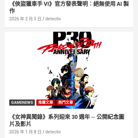
《俠盜獵車手 VI》官方發表聲明︰絕無使用 AI 製
作
2026 年 2 月 5 日
detectiv
GAMENEWS
推薦文章
熱門文章
《女神異聞錄》系列迎來 30 週年 ─ 公開紀念圖
片及影片
2026 年 1 月 8 日
detectiv