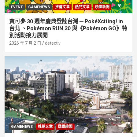
EVENT
GAMENEWS
推薦文章
熱門文章
頭條新聞
寶可夢 30 週年慶典登陸台灣 ─ PokéXciting! in
台北 、Pokémon RUN 30 與《Pokémon GO》特
別活動接⼒展開
2026 年 7 月 2 日
detectiv
GAMENEWS
推薦文章
遊戲趣聞