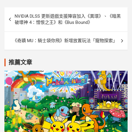
k
e
k
r
文
NVIDIA DLSS 更新遊戲支援陣容加入《異環》、《暗黑
章
破壞神 4：憎恨之王》和《Bus Bound》
導
覽
《奇蹟 MU：騎士袋你飛》新增放置玩法「寵物探索」
推薦文章