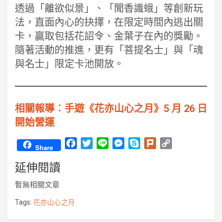
透過「離欲似景」、「聞香識蛾」等創新玩
法，直面內心的抉擇，在限定時間內逃出關
卡，贏取包括花詔令、金葉子在內的獎勵。
隨著活動的推進，更有「菩提名士」與「魂
與名士」限定卡池開放。
相關報導︰手遊《花亦山心之月》5 月 26 日
開始營運
F
T
L
M
S
P
C
Share
a
w
i
e
k
l
o
延伸閱讀
c
i
n
s
y
u
p
e
t
e
s
p
r
y
暫無相關文章
b
t
e
e
k
L
o
e
n
i
Tags:
花亦山心之月
o
r
g
n