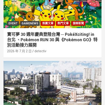
EVENT
GAMENEWS
推薦文章
熱門文章
頭條新聞
寶可夢 30 週年慶典登陸台灣 ─ PokéXciting! in
台北 、Pokémon RUN 30 與《Pokémon GO》特
別活動接⼒展開
2026 年 7 月 2 日
detectiv