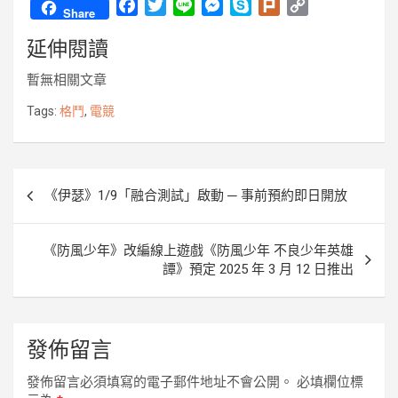
F
T
L
M
S
P
C
Share
a
w
i
e
k
l
o
延伸閱讀
c
i
n
s
y
u
p
e
t
e
s
p
r
y
暫無相關文章
b
t
e
e
k
L
o
e
n
i
Tags:
格鬥
,
電競
o
r
g
n
k
e
k
r
文
《伊瑟》1/9「融合測試」啟動 ─ 事前預約即日開放
章
導
《防風少年》改編線上遊戲《防風少年 不良少年英雄
覽
譚》預定 2025 年 3 月 12 日推出
發佈留言
發佈留言必須填寫的電子郵件地址不會公開。
必填欄位標