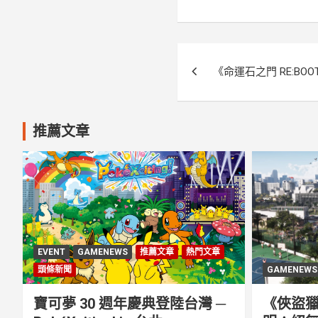
k
文
《命運石之門 RE:BOO
章
導
推薦文章
覽
EVENT
GAMENEWS
推薦文章
熱門文章
頭條新聞
GAMENEWS
寶可夢 30 週年慶典登陸台灣 ─
《俠盜獵