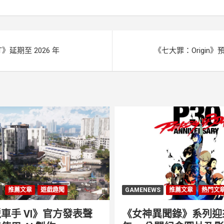
e
k
r
T》延期至 2026 年
《七大罪：Origin》預
推薦文章
遊戲趣聞
GAMENEWS
推薦文章
熱門文
車手 VI》官方發表聲
《女神異聞錄》系列迎來 