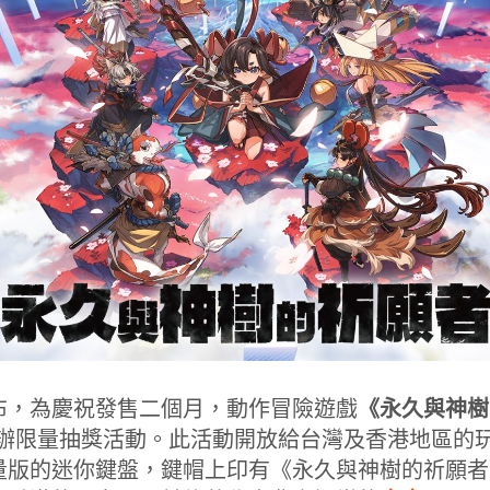
布，為慶祝發售二個月，動作冒險遊戲
《永久與神樹
d 合作舉辦限量抽獎活動。此活動開放給台灣及香港地區
量版的迷你鍵盤，鍵帽上印有《永久與神樹的祈願者