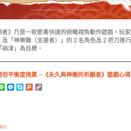
願者》乃是一款節奏快速的俯瞰視角動作遊戲。玩家
及「神樂職（支援者）」的 2 名角色及 2 把刀進
「禍津」為目標。
錯但平衡度拖累 ─《永久與神樹的祈願者》遊戲心得
L
M
S
P
C
i
e
k
l
o
n
s
y
u
p
e
s
p
r
y
e
e
k
L
n
i
萬代
g
n