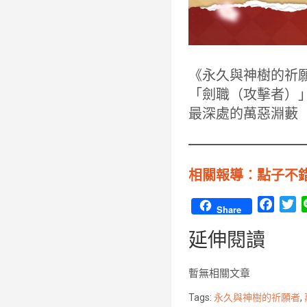
《永久與神樹的祈
「劍職（攻擊者）」
最深處的萬惡淵藪
相關報導︰點子不
F
T
Share
a
w
延伸閱讀
c
i
e
t
b
t
暫無相關文章
o
e
Tags:
永久與神樹的祈願者
,
o
r