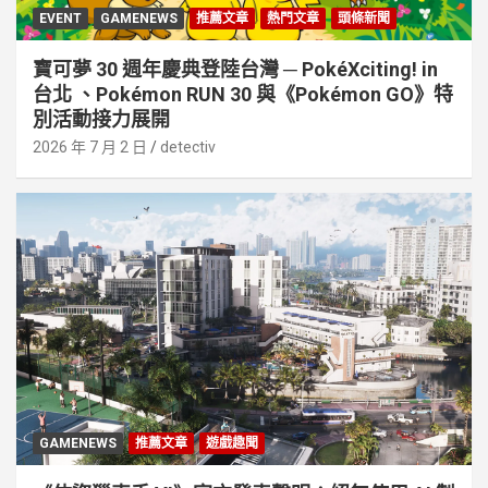
EVENT
GAMENEWS
推薦文章
熱門文章
頭條新聞
寶可夢 30 週年慶典登陸台灣 ─ PokéXciting! in
台北 、Pokémon RUN 30 與《Pokémon GO》特
別活動接⼒展開
2026 年 7 月 2 日
detectiv
GAMENEWS
推薦文章
遊戲趣聞