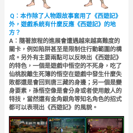
Q︰本作除了人物跟故事套用了《西遊記》
外，遊戲系統有什麼反應《西遊記》的地
方？
A︰隨著旅程的進展會遭遇越來越高難度的
關卡，例如陷阱甚至是限制住行動範圍的構
成。另外有主要兩點可以反映出《西遊記》
的特色，一個是遊戲中悟空的不死身，吃了
仙桃脫離生死簿的悟空在遊戲中發生什麼失
敗都還是會回到唐三藏的身邊；另一個是變
身要素，孫悟空像是會分身或者使用敵人的
特技，當然還有金角銀角等知名角色的招式
都可以表現出《西遊記》的風貌。