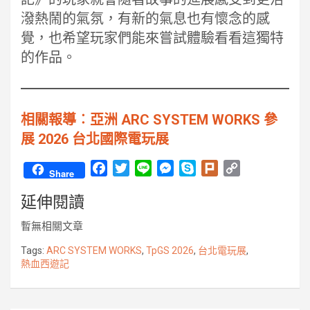
潑熱鬧的氣氛，有新的氣息也有懷念的感
覺，也希望玩家們能來嘗試體驗看看這獨特
的作品。
相關報導︰亞洲 ARC SYSTEM WORKS 參
展 2026 台北國際電玩展
F
T
L
M
S
P
C
Share
a
w
i
e
k
l
o
延伸閱讀
c
i
n
s
y
u
p
e
t
e
s
p
r
y
暫無相關文章
b
t
e
e
k
L
o
e
n
i
Tags:
ARC SYSTEM WORKS
,
TpGS 2026
,
台北電玩展
,
熱血西遊記
o
r
g
n
k
e
k
r