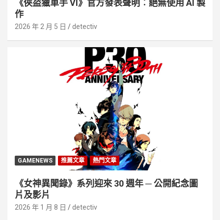
《俠盜獵車手 VI》官方發表聲明︰絕無使用 AI 製
作
2026 年 2 月 5 日
detectiv
GAMENEWS
推薦文章
熱門文章
《女神異聞錄》系列迎來 30 週年 ─ 公開紀念圖
片及影片
2026 年 1 月 8 日
detectiv