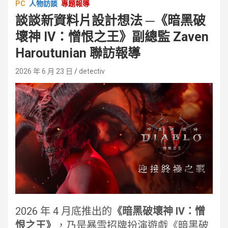
PC
人物訪談
專題報導
談談新資料片設計想法 ─《暗黑破
壞神 IV：憎恨之王》副總監 Zaven
Haroutunian 聯訪報導
2026 年 6 月 23 日
detectiv
2026 年 4 月底推出的
《暗黑破壞神 IV：憎
恨之王》
，乃是暴雪招牌扮演遊戲《暗黑破