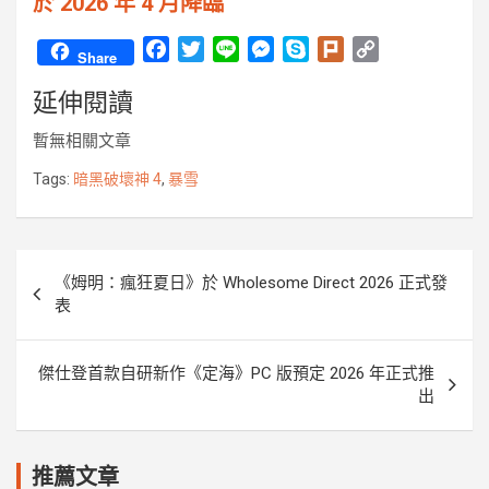
於 2026 年 4 月降臨
F
T
L
M
S
P
C
Share
a
w
i
e
k
l
o
延伸閱讀
c
i
n
s
y
u
p
e
t
e
s
p
r
y
暫無相關文章
b
t
e
e
k
L
o
e
n
i
Tags:
暗黑破壞神 4
,
暴雪
o
r
g
n
k
e
k
r
文
《姆明：瘋狂夏日》於 Wholesome Direct 2026 正式發
章
表
導
覽
傑仕登首款自研新作《定海》PC 版預定 2026 年正式推
出
推薦文章