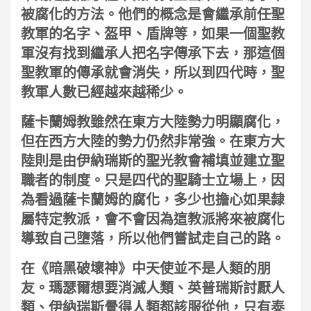
被腐化的方法。他們的概念是會繼承前任聖
教軍的名字、盔甲、盾牌等，如果一個聖教
軍沒有找到繼承人把名字傳承下去，那這個
聖教軍的傳承就會消失，所以到四代時，聖
教軍人數已經越來越稀少。
薩卡蘭姆教雖然在東方大陸勢力明顯腐化，
但在西方大陸的勢力仍然非常強。在東方大
陸則是由伊納瑞斯的聖光教會補填並建立聖
職者的制度。只是四代的聖騎士立場上，因
為看過薩卡蘭姆的腐化，多少也擔心如果隸
屬特定教派，會不會因為這教派將來被腐化
導致自己墮落，所以他們嘗試走自己的路。
在《暗黑破壞神》中天使並不是人類的朋
友。瑪瑟爾想要消滅人類、英普瑞斯討厭人
類、伊納瑞斯覺得人類都該服從他，只有泰