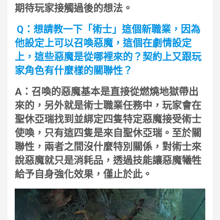
期待玩家接觸過後的想法。
Q：想請教一下「術士」這個新職業，因為
他設定上可以召喚惡魔，這個在劇情設定
上，這些惡魔是從哪裡來的？契約上又跟玩
家角色有什麼樣的關聯性？
A：召喚的惡魔基本是直接從燃燒地獄帶出
來的，另外就是術士職業任務中，玩家會在
聖休亞瑞找到並綁定四隻特定惡魔接受術士
使喚，只有這四隻是來自聖休亞瑞。至於關
聯性，兩者之間沒什麼特別關係，對術士來
說惡魔就只是消耗品，透過技能讓惡魔犧牲
給予自身強化效果，僅止於此。