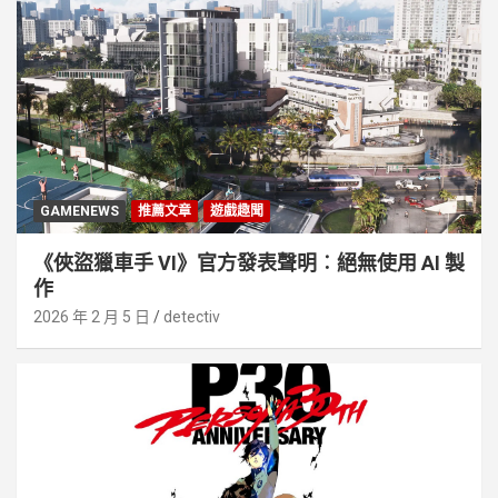
GAMENEWS
推薦文章
遊戲趣聞
《俠盜獵車手 VI》官方發表聲明︰絕無使用 AI 製
作
2026 年 2 月 5 日
detectiv