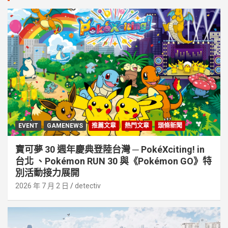
EVENT
GAMENEWS
推薦文章
熱門文章
頭條新聞
寶可夢 30 週年慶典登陸台灣 ─ PokéXciting! in
台北 、Pokémon RUN 30 與《Pokémon GO》特
別活動接⼒展開
2026 年 7 月 2 日
detectiv