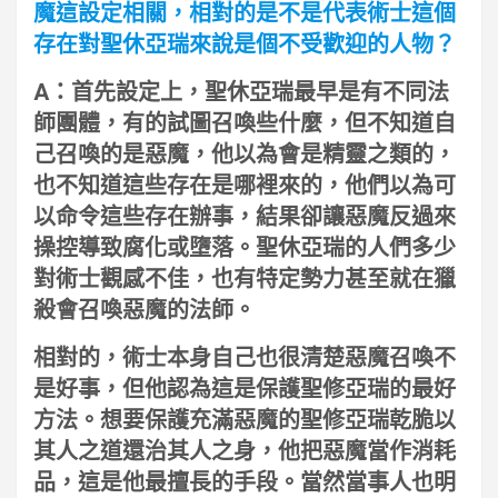
魔這設定相關，相對的是不是代表術士這個
存在對聖休亞瑞來說是個不受歡迎的人物？
A：首先設定上，聖休亞瑞最早是有不同法
師團體，有的試圖召喚些什麼，但不知道自
己召喚的是惡魔，他以為會是精靈之類的，
也不知道這些存在是哪裡來的，他們以為可
以命令這些存在辦事，結果卻讓惡魔反過來
操控導致腐化或墮落。聖休亞瑞的人們多少
對術士觀感不佳，也有特定勢力甚至就在獵
殺會召喚惡魔的法師。
相對的，術士本身自己也很清楚惡魔召喚不
是好事，但他認為這是保護聖修亞瑞的最好
方法。想要保護充滿惡魔的聖修亞瑞乾脆以
其人之道還治其人之身，他把惡魔當作消耗
品，這是他最擅長的手段。當然當事人也明